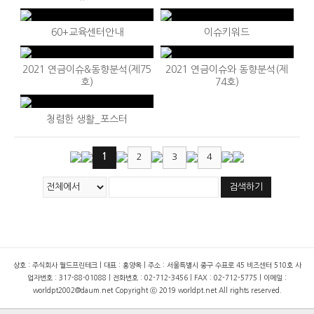
60+교육센터안내
이슈키워드
2021 연금이슈&동향분석(제75
2021 연금이슈와 동향분석(제
호)
74호)
청렴한 생활_포스터
1
2
3
4
검색하기
상호 : 주식회사 월드프린테크 | 대표 : 홍양옥 | 주소 : 서울특별시 중구 수표로 45 비즈센터 510호
사
업자번호 : 317-88-01088 | 전화번호 : 02-712-3456 | FAX : 02-712-5775 | 이메일 :
worldpt2002@daum.net
Copyright ⓒ 2019 worldpt.net All rights reserved.