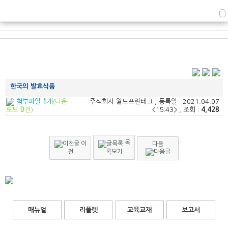
한국의 발효식품
첨부파일
1
개
(다운
주식회사 월드프린테크 , 등록일 :
2021.04.07
<15:43> , 조회 :
4,428
로드
0
건)
목
이
다음
전
록보기
매뉴얼
리플렛
교육교재
보고서