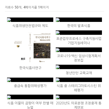
자료수
50
개,
4
페이지중
1
페이지
식품위생안전법규와 제도
한국의 발효식품
표준업무프로세스 구축지원사업
기업지원세미나
코로나19 백신 임상시험계획서
정보집
한국식품사연구
청년인턴 교육교재
중금속 통합위해성평가
식품 중 스테리그마토시스틴 위
해평가
식품 이물의 곰팡이 여부 판별 매
2020년도 의료분쟁 조정중재 통
뉴얼
계연보