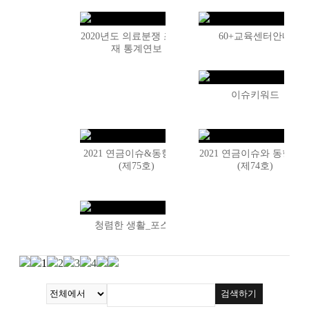
2020년도 의료분쟁 조정중
60+교육센터안내
재 통계연보
이슈키워드
2021 연금이슈&동향분석
2021 연금이슈와 동향분
(제75호)
(제74호)
청렴한 생활_포스터
1
2
3
4
검색하기