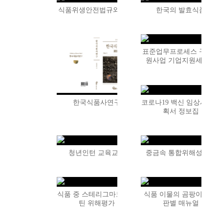
식품위생안전법규와 제도
한국의 발효식품
표준업무프로세스 구축
원사업 기업지원세미나
코로나19 백신 임상시험
한국식품사연구
획서 정보집
청년인턴 교육교재
중금속 통합위해성평가
식품 중 스테리그마토시스
식품 이물의 곰팡이 여부
틴 위해평가
판별 매뉴얼