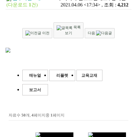
(다운로드
1
건)
2021.04.06 <17:34> , 조회 :
4,212
목록
이전
보기
다음
매뉴얼
리플렛
교육교재
보고서
자료수
50
개,
4
페이지중
1
페이지