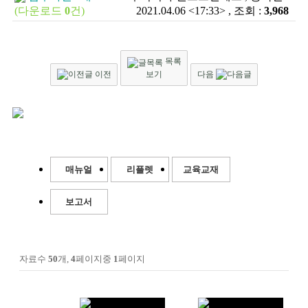
(다운로드
0
건)
2021.04.06 <17:33> , 조회 :
3,968
목록
이전
보기
다음
매뉴얼
리플렛
교육교재
보고서
자료수
50
개,
4
페이지중
1
페이지