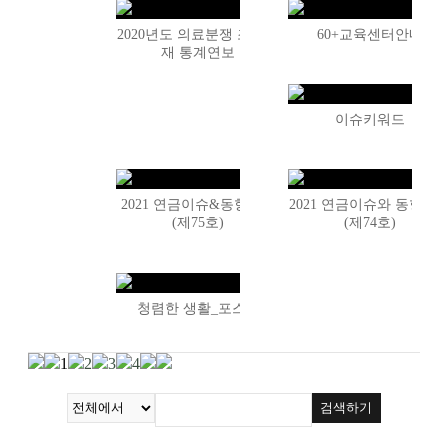
2020년도 의료분쟁 조정중
60+교육센터안내
재 통계연보
이슈키워드
2021 연금이슈&동향분석
2021 연금이슈와 동향분
(제75호)
(제74호)
청렴한 생활_포스터
1
2
3
4
검색하기