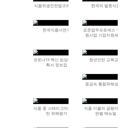
식품위생안전법규와 제도
한국의 발효식품
한국식품사연구
표준업무프로세스 구축
원사업 기업지원세미나
코로나19 백신 임상시험계
청년인턴 교육교재
획서 정보집
중금속 통합위해성평가
식품 중 스테리그마토시스
식품 이물의 곰팡이 여부
틴 위해평가
판별 매뉴얼