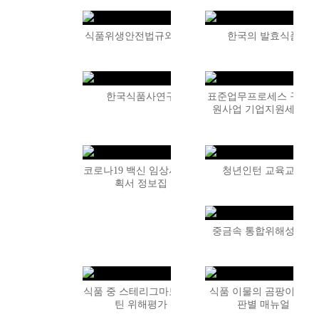
식품위생안전법규와 제도
한국의 발효식품
한국식품사연구
표준업무프로세스 구축
원사업 기업지원세미나
코로나19 백신 임상시험계
청년인턴 교육교재
획서 정보집
중금속 통합위해성평가
식품 중 스테리그마토시스
식품 이물의 곰팡이 여부
틴 위해평가
판별 매뉴얼