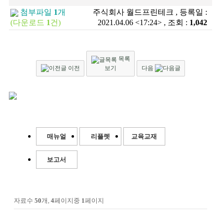
첨부파일
1
개
주식회사 월드프린테크 , 등록일 :
(다운로드
1
건)
2021.04.06 <17:24> , 조회 :
1,042
목록
이전
보기
다음
매뉴얼
리플렛
교육교재
보고서
자료수
50
개,
4
페이지중
1
페이지